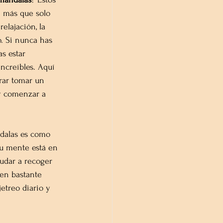
 más que solo 
elajación, la 
o. Si nunca has 
s estar 
ncreíbles. Aquí 
rar tomar un 
 y comenzar a 
ndalas es como 
tu mente está en 
udar a recoger 
en bastante 
etreo diario y 