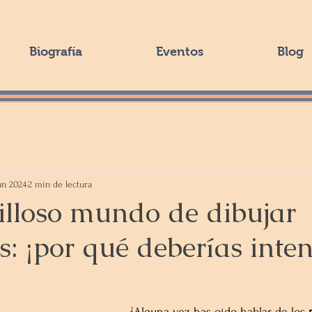
Biografía
Eventos
Blog
un 2024
2 min de lectura
illoso mundo de dibujar
 ¡por qué deberías inten
¿Alguna vez has oído hablar de los 