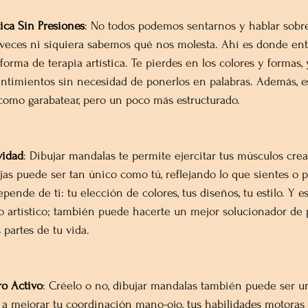
tica Sin Presiones
: No todos podemos sentarnos y hablar sobre
 veces ni siquiera sabemos qué nos molesta. Ahí es donde entr
forma de terapia artística. Te pierdes en los colores y formas
entimientos sin necesidad de ponerlos en palabras. Además, es
í como garabatear, pero un poco más estructurado.
vidad
: Dibujar mandalas te permite ejercitar tus músculos crea
as puede ser tan único como tú, reflejando lo que sientes o 
nde de ti: tu elección de colores, tus diseños, tu estilo. Y es
o artístico; también puede hacerte un mejor solucionador de
partes de tu vida.
o Activo
: Créelo o no, dibujar mandalas también puede ser un
 a mejorar tu coordinación mano-ojo, tus habilidades motoras 