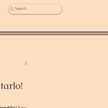
tarlo!
mandalas
? Estos 