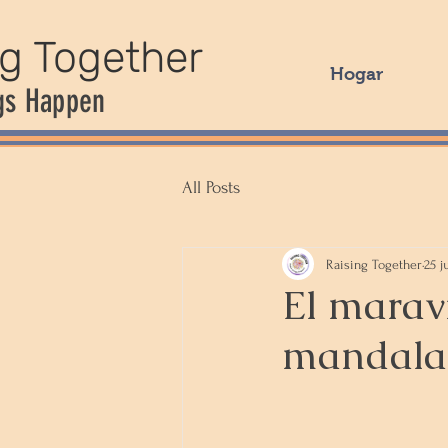
ng Together
Hogar
gs Happen
All Posts
Raising Together
25 j
El marav
mandalas: