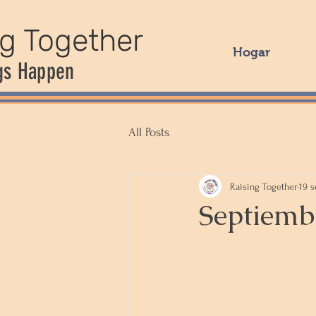
ng Together
Hogar
gs Happen
All Posts
Raising Together
19 s
Septiemb